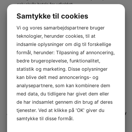
selv skulle betale for udkaldet)
Ingen vand i boligen
Samtykke til cookies
Manglende snerydning, som er til akut fare for andre
Vi og vores samarbejdspartnere bruger
Ved manglende el og vand, bedes du tjekke
teknologier, herunder cookies, til at
Om det også gælder hos naboerne
indsamle oplysninger om dig til forskellige
Om nedbruddet er omtalt på forsyningens hjemmeside eller
afdelingens side for nyheder.
formål, herunder: Tilpasning af annoncering,
Om der er opslag i opgangen om varslet vedligeholdelse.
bedre brugeroplevelse, funktionalitet,
statistik og marketing. Disse oplysninger
I de følgende
eksempler
skal du som udgangspunkt vente og
kontakte områdekontoret
kan blive delt med annoncerings- og
Komfuret eller køleskabet virker ikke
analysepartnere, som kan kombinere dem
Gulvafløb eller afløb fra en vask er stoppet
med data, du tidligere har givet dem eller
Fejl i vaskeriet – bortset fra oversvømmelse
Et toilet, der løber eller ikke kan skylle ud
de har indsamlet gennem din brug af deres
tjenester. Ved at klikke på 'OK' giver du
Mange fejl ved toiletter kan løses ved at skylle kraftigt ud med
samtykke til disse formål.
en spand varmt vand.