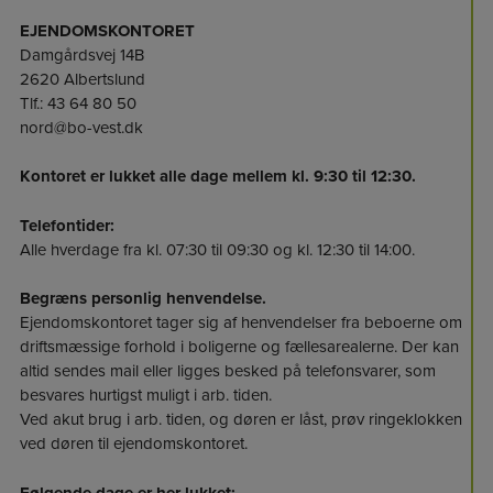
EJENDOMSKONTORET
Damgårdsvej 14B
2620 Albertslund
Tlf.: 43 64 80 50
nord@bo-vest.dk
Kontoret er lukket alle dage mellem kl. 9:30 til 12:30.
Telefontider:
Alle hverdage fra kl. 07:30 til 09:30 og kl. 12:30 til 14:00.
Begræns personlig henvendelse.
Ejendomskontoret tager sig af henvendelser fra beboerne om
driftsmæssige forhold i boligerne og fællesarealerne. Der kan
altid sendes mail eller ligges besked på telefonsvarer, som
besvares hurtigst muligt i arb. tiden.
Ved akut brug i arb. tiden, og døren er låst, prøv ringeklokken
ved døren til ejendomskontoret.
Følgende dage er her lukket: