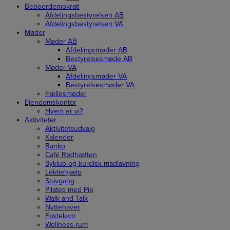
Beboerdemokrati
Afdelingsbestyrelsen AB
Afdelingsbestyrelsen VA
Møder
Møder AB
Afdelingsmøder AB
Bestyrelsesmøde AB
Møder VA
Afdelingsmøder VA
Bestyrelsesmøder VA
Fællesmøder
Ejendomskontor
Hvem er vi?
Aktiviteter
Aktivitetsudvalg
Kalender
Banko
Café Rødhætten
Syklub og kurdisk madlavning
Lektiehjælp
Stavgang
Pilates med Pia
Walk and Talk
Nyttehaver
Fastelavn
Wellness-rum