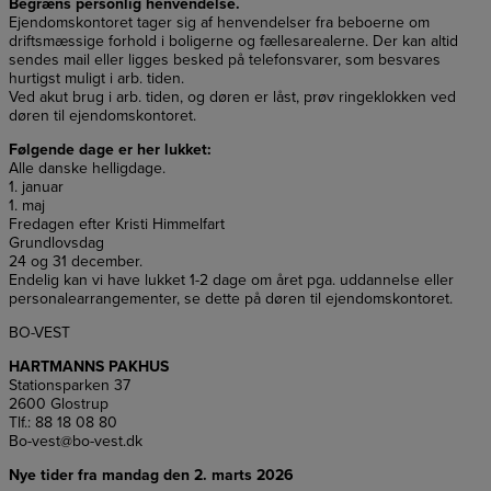
Begræns personlig henvendelse.
Ejendomskontoret tager sig af henvendelser fra beboerne om
driftsmæssige forhold i boligerne og fællesarealerne. Der kan altid
sendes mail eller ligges besked på telefonsvarer, som besvares
hurtigst muligt i arb. tiden.
Ved akut brug i arb. tiden, og døren er låst, prøv ringeklokken ved
døren til ejendomskontoret.
Følgende dage er her lukket:
Alle danske helligdage.
1. januar
1. maj
Fredagen efter Kristi Himmelfart
Grundlovsdag
24 og 31 december.
Endelig kan vi have lukket 1-2 dage om året pga. uddannelse eller
personalearrangementer, se dette på døren til ejendomskontoret.
BO-VEST
HARTMANNS PAKHUS
Stationsparken 37
2600 Glostrup
Tlf.: 88 18 08 80
Bo-vest@bo-vest.dk
Nye tider fra mandag den 2. marts 2026