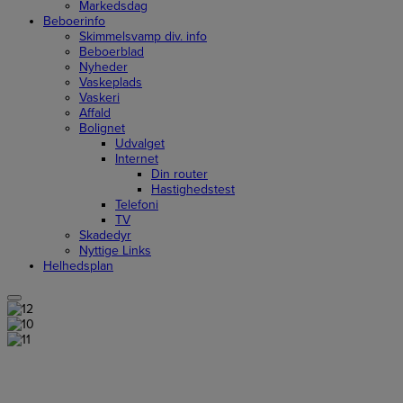
Markedsdag
Beboerinfo
Skimmelsvamp div. info
Beboerblad
Nyheder
Vaskeplads
Vaskeri
Affald
Bolignet
Udvalget
Internet
Din router
Hastighedstest
Telefoni
TV
Skadedyr
Nyttige Links
Helhedsplan