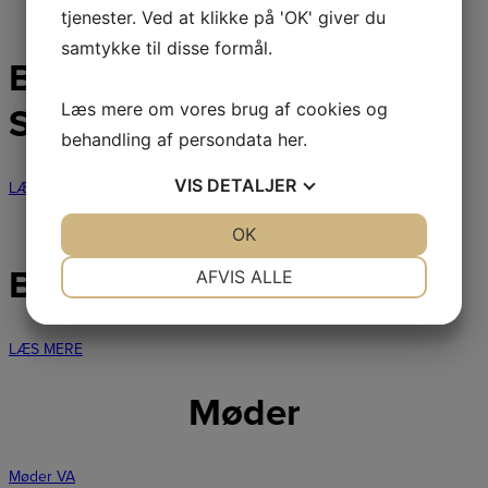
tjenester. Ved at klikke på 'OK' giver du
samtykke til disse formål.
BEBOERHUSE &
Læs mere om vores brug af cookies og
SELSKABSLOKALER
behandling af persondata
her
.
VIS
DETALJER
LÆS MERE
JA
NEJ
OK
JA
NEJ
NØDVENDIGE
PRÆFERENCER
BLANKETTER & REGLER
AFVIS ALLE
JA
NEJ
JA
NEJ
MARKETING
STATISTIK
LÆS MERE
Møder
Møder VA