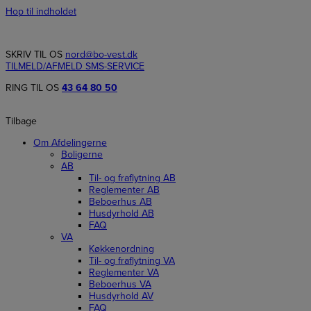
Hop til indholdet
SKRIV TIL OS
nord@bo-vest.dk
TILMELD/AFMELD SMS-SERVICE
RING TIL OS
43 64 80 50
Tilbage
Om Afdelingerne
Boligerne
AB
Til- og fraflytning AB
Reglementer AB
Beboerhus AB
Husdyrhold AB
FAQ
VA
Køkkenordning
Til- og fraflytning VA
Reglementer VA
Beboerhus VA
Husdyrhold AV
FAQ