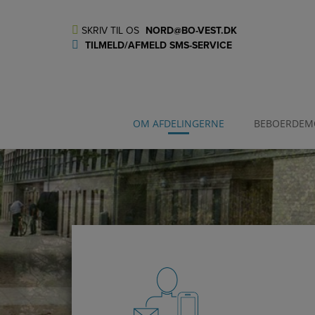
Hop
til
SKRIV TIL OS
NORD@BO-VEST.DK
indholdet
TILMELD/AFMELD SMS-SERVICE
OM AFDELINGERNE
BEBOERDEM