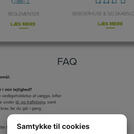
BEBOERHUSE & SELSKABSL
REGLEMENTER
LÆS MERE
LÆS MERE
FAQ
gsmål.
 i min lejlighed?
e vedligeholdelse af vægge, lofter
ere under
til- og fraflytning
, samt
krav, før du går i gang.
Samtykke til cookies
rette henvendelse til BO-VEST på