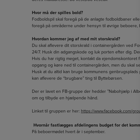
Hvor må der spilles bold?
Fodboldspil skal foregå på de anlagte fodboldbaner elle
foregå på områderne under hensyn til øvrige beboere, b
Hvordan kommer jeg af med mit storskrald?
Du skal aflevere dit storskrald i containergården ved 
24/7. Husk din adgangskode og luk porten efter dig. D
Hvis du har rigtig meget, kontakt da ejendomskontoret for
opgang og køre ned til containergården, men du skal s
Husk at du altid kan bruge kommunens genbrugsplads 
kan aflevere de “brugbare” ting til Byttebørsen.
Der er lavet en FB-gruppe der hedder ”Nabohjælp i Alb
om og tilbyde en hjælpende hånd.
Linket til gruppen er her:
https://www.facebook.com/gr
Hvornår fastlægges afdelingens budget for det kom
På beboermødet hvert år i september.