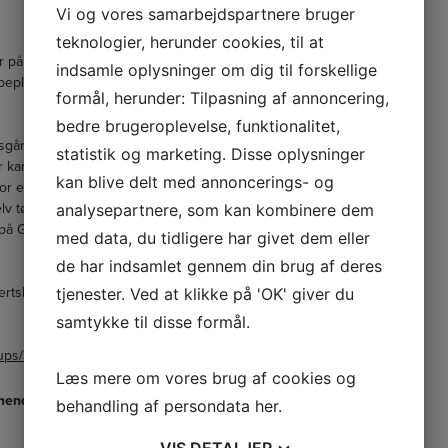
Vi og vores samarbejdspartnere bruger
teknologier, herunder cookies, til at
r på fælleden. Øvrige boldspil kan
indsamle oplysninger om dig til forskellige
e­plantning og vinduer.
formål, herunder: Tilpasning af annoncering,
bedre brugeroplevelse, funktionalitet,
Fosgården 2/Lyngmosevej, alle dage
statistik og marketing. Disse oplysninger
er kan du også hente en trækvogn.
kan blive delt med annoncerings- og
 en trailer, som vi stiller ved din
analysepartnere, som kan kombinere dem
elv tømme den igen.
på Gadsagervej 23. Hvor du også
med data, du tidligere har givet dem eller
de har indsamlet gennem din brug af deres
tjenester. Ved at klikke på 'OK' giver du
ertslund Nord”, hvor du kan bede
samtykke til disse formål.
oups/332823518681682/
Læs mere om vores brug af cookies og
mende år?
behandling af persondata
her
.