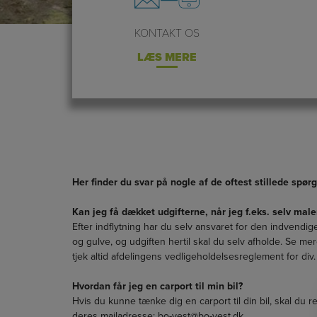
KONTAKT OS
LÆS MERE
Her finder du svar på nogle af de oftest stillede spør
Kan jeg få dækket udgifterne, når jeg f.eks. selv maler
Efter indflytning har du selv ansvaret for den indvendig
og gulve, og udgiften hertil skal du selv afholde. Se m
tjek altid afdelingens vedligeholdelsesreglement for div. 
Hvordan får jeg en carport til min bil?
Hvis du kunne tænke dig en carport til din bil, skal du 
deres mailadresse: bo-vest@bo-vest.dk