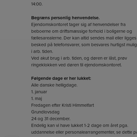
14:00.
Begræns personlig henvendelse.
Ejendomskontoret tager sig af henvendelser fra
beboerne om driftsmæssige forhold i boligerne og
fællesarealerne. Der kan altid sendes mail eller ligges
besked på telefonsvarer, som besvares hurtigst mulig
i arb. tiden.
Ved akut brug i arb. tiden, og døren er låst, prøv
ringeklokken ved døren til ejendomskontoret.
Følgende dage er her lukket:
Alle danske helligdage.
1. januar
1. maj
Fredagen efter Kristi Himmelfart
Grundlovsdag
24 og 31 december.
Endelig kan vi have lukket 1-2 dage om året pga.
uddannelse eller personalearrangementer, se dette p