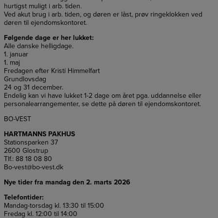
hurtigst muligt i arb. tiden.
Ved akut brug i arb. tiden, og døren er låst, prøv ringeklokken ved
døren til ejendomskontoret.
Følgende dage er her lukket:
Alle danske helligdage.
1. januar
1. maj
Fredagen efter Kristi Himmelfart
Grundlovsdag
24 og 31 december.
Endelig kan vi have lukket 1-2 dage om året pga. uddannelse eller
personalearrangementer, se dette på døren til ejendomskontoret.
BO-VEST
HARTMANNS PAKHUS
Stationsparken 37
2600 Glostrup
Tlf.: 88 18 08 80
Bo-vest@bo-vest.dk
Nye tider fra mandag den 2. marts 2026
Telefontider:
Mandag-torsdag kl. 13:30 til 15:00
Fredag kl. 12:00 til 14:00