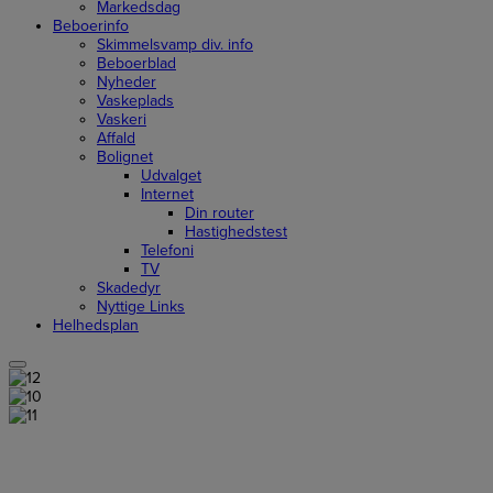
Markedsdag
Beboerinfo
Skimmelsvamp div. info
Beboerblad
Nyheder
Vaskeplads
Vaskeri
Affald
Bolignet
Udvalget
Internet
Din router
Hastighedstest
Telefoni
TV
Skadedyr
Nyttige Links
Helhedsplan