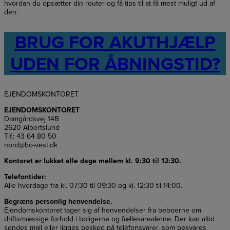
hvordan du opsætter din router og få tips til at få mest muligt ud af
den.
BRUG FOR AKUTHJÆLP
UDEN FOR ÅBNINGSTID?
EJENDOMSKONTORET
EJENDOMSKONTORET
Damgårdsvej 14B
2620 Albertslund
Tlf.: 43 64 80 50
nord@bo-vest.dk
Kontoret er lukket alle dage mellem kl. 9:30 til 12:30.
Telefontider:
Alle hverdage fra kl. 07:30 til 09:30 og kl. 12:30 til 14:00.
Begræns personlig henvendelse.
Ejendomskontoret tager sig af henvendelser fra beboerne om
driftsmæssige forhold i boligerne og fællesarealerne. Der kan altid
sendes mail eller ligges besked på telefonsvarer, som besvares