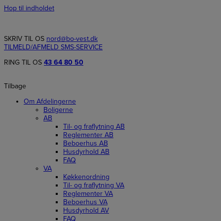
Hop til indholdet
SKRIV TIL OS
nord@bo-vest.dk
TILMELD/AFMELD SMS-SERVICE
RING TIL OS
43 64 80 50
Tilbage
Om Afdelingerne
Boligerne
AB
Til- og fraflytning AB
Reglementer AB
Beboerhus AB
Husdyrhold AB
FAQ
VA
Køkkenordning
Til- og fraflytning VA
Reglementer VA
Beboerhus VA
Husdyrhold AV
FAQ