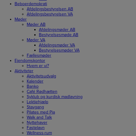
Beboerdemokrati
Afdelingsbestyrelsen AB
Afdelingsbestyrelsen VA
Møder
Møder AB
Afdelingsmøder AB
Bestyrelsesmøde AB
Møder VA
Afdelingsmøder VA
Bestyrelsesmøder VA
Fællesmøder
Ejendomskontor
Hvem er vi?
Aktiviteter
Aktivitetsudvalg
Kalender
Banko
Café Rødhætten
Syklub og kurdisk madlavning
Lektiehjælp
Stavgang
Pilates med Pia
Walk and Talk
Nyttehaver
Fastelavn
Wellness-rum