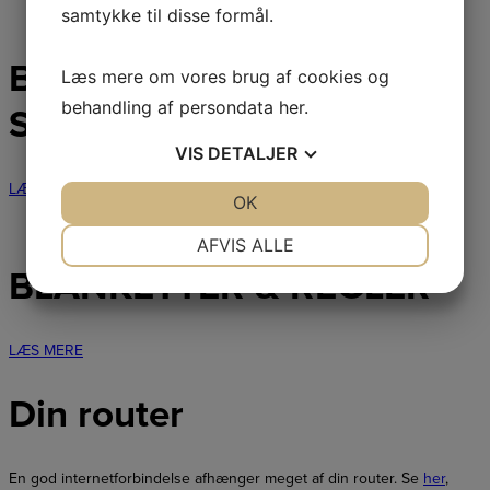
samtykke til disse formål.
BEBOERHUSE &
Læs mere om vores brug af cookies og
behandling af persondata
her
.
SELSKABSLOKALER
VIS
DETALJER
LÆS MERE
JA
NEJ
OK
JA
NEJ
NØDVENDIGE
PRÆFERENCER
AFVIS ALLE
BLANKETTER & REGLER
JA
NEJ
JA
NEJ
MARKETING
STATISTIK
LÆS MERE
Din router
En god internetforbindelse afhænger meget af din router. Se
her
,