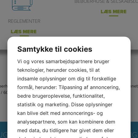
BEBOERHUSE & SELSKABSL
LÆS MERE
REGLEMENTER
LÆS MERE
Samtykke til cookies
Vi og vores samarbejdspartnere bruger
teknologier, herunder cookies, til at
indsamle oplysninger om dig til forskellige
eboerhuset i Damgården 9. Kom, selvom du har skavanker. Pia er uddannet p
formål, herunder: Tilpasning af annoncering,
 / 60 35 46 32.
bedre brugeroplevelse, funktionalitet,
statistik og marketing. Disse oplysninger
kan blive delt med annoncerings- og
analysepartnere, som kan kombinere dem
med data, du tidligere har givet dem eller
G FOR AKUTHJÆLP UDEN FOR ÅBNING