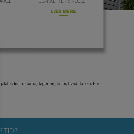
OKALER
BLANKETTER & REGLER
LÆS MERE
ilates-instruktør og tager højde for, hvad du kan. For
STID?