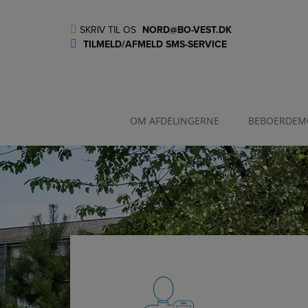
Hop
til
SKRIV TIL OS
NORD@BO-VEST.DK
indholdet
TILMELD/AFMELD SMS-SERVICE
OM AFDELINGERNE
BEBOERDEM