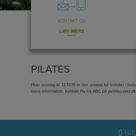
KONTAKT OS
LÆS MERE
PILATES
Hver onsdag kl. 12-13.15 er der pilates for kvinder i b
mere information, kontakt Pia fra ABC på pel@bo.vest.dk
BRU