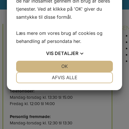
de har indsamlet gennem din brug af deres
tjenester. Ved at klikke på 'OK' giver du
samtykke til disse formål.
BO-VEST
GE
Læs mere om vores brug af cookies og
HARTMANNS PAKHUS
behandling af persondata
her
.
Stationsparken 37
2600 Glostrup
VIS
DETALJER
Tlf.: 88 18 08 80
Bo-vest@bo-vest.dk
JA
NEJ
OK
JA
NEJ
NØDVENDIGE
PRÆFERENCER
AFVIS ALLE
Nye tider fra mandag den 2. marts 2026
JA
NEJ
JA
NEJ
Telefontider:
MARKETING
STATISTIK
Mandag-torsdag kl. 13:30 til 15:00
Fredag kl. 12:00 til 14:00
Personlig fremmøde:
Mandag-torsdag kl. 12:30 til 13:30