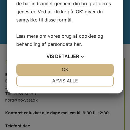
de har indsamlet gennem din brug af deres
tjenester. Ved at klikke på 'OK' giver du
BRUG FOR AKUTHJÆLP UDEN
samtykke til disse formål.
FOR ÅBNINGSTID?
Læs mere om vores brug af cookies og
behandling af persondata
her
.
VIS
DETALJER
EJENDOMSKONTORET
JA
NEJ
OK
JA
NEJ
EJENDOMSKONTORET
NØDVENDIGE
PRÆFERENCER
AFVIS ALLE
Damgårdsvej 14B
2620 Albertslund
JA
NEJ
JA
NEJ
Tlf.: 43 64 80 50
MARKETING
STATISTIK
nord@bo-vest.dk
Kontoret er lukket alle dage mellem kl. 9:30 til 12:30.
Telefontider: