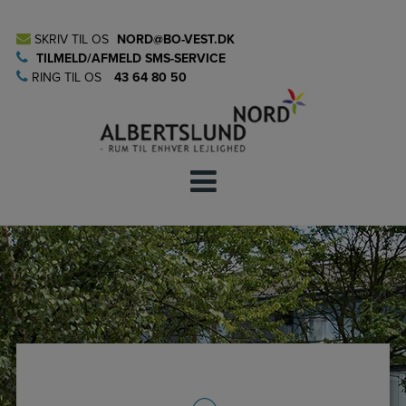
Hop
til
SKRIV TIL OS
NORD@BO-VEST.DK
indholdet
TILMELD/AFMELD SMS-SERVICE
RING TIL OS
43 64 80 50