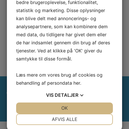
bedre brugeroplevelse, funktionalitet,
Møl, mus, myre, biller, sølvfisk og snegle
statistik og marketing. Disse oplysninger
Møl, mus, myrer, sølvfisk, snegle, lus m.v. skal man selv klare.
kan blive delt med annoncerings- og
Kontakt gerne ejendomskontoret for guidning.
Møl
: Hvis de er i køkkenet, skal alle køkkenskabe ryddes og
analysepartnere, som kan kombinere dem
rengøres. Alle madprodukter skal i lukkede plastikbøtter. Sprøjt
med data, du tidligere har givet dem eller
alle kanter og revner med insektgift, som kan købes i div.
de har indsamlet gennem din brug af deres
byggemarkeder. Hvis de er i værelser med klædeskabe, skal alle
skabe i med tøj tømmes og vaskes. Sprøjt alle kanter og revner
tjenester. Ved at klikke på 'OK' giver du
med insektgift. Se denne guide om forebyggelse:
Sådan slipper
samtykke til disse formål.
du for møl i tøjet
Læs mere om vores brug af cookies og
behandling af persondata
her
.
BRUG FOR AKUTHJÆLP UDEN
VIS
DETALJER
FOR ÅBNINGSTID?
JA
NEJ
OK
JA
NEJ
NØDVENDIGE
PRÆFERENCER
AFVIS ALLE
JA
NEJ
JA
NEJ