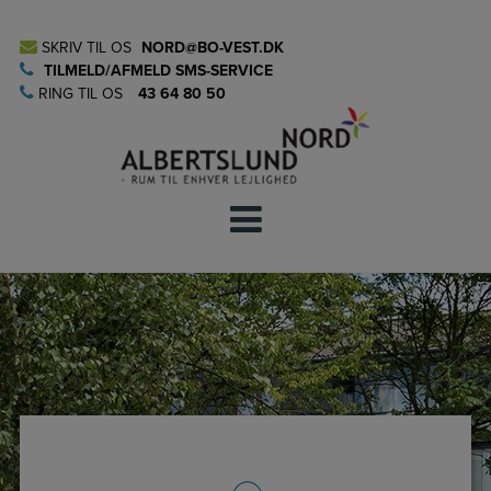
Hop
til
SKRIV TIL OS
NORD@BO-VEST.DK
indholdet
TILMELD/AFMELD SMS-SERVICE
RING TIL OS
43 64 80 50