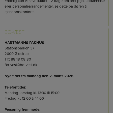
Endelig kan vi have lukket 1-2 dage om året pga. uddannelse
eller personalearrangementer, se dette på døren til
ejendomskontoret.
BO-VEST
HARTMANNS PAKHUS
Stationsparken 37
2600 Glostrup
Tlf.: 88 18 08 80
Bo-vest@bo-vest.dk
Nye tider fra mandag den 2. marts 2026
Telefontider:
Mandag-torsdag kl. 13:30 til 15:00
Fredag kl. 12:00 til 14:00
Personlig fremmøde: