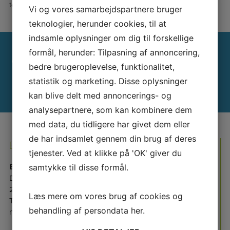
testen er mest pålidelig med en kablet forbindelse, ikke via wifi.
Vi og vores samarbejdspartnere bruger
teknologier, herunder cookies, til at
indsamle oplysninger om dig til forskellige
formål, herunder: Tilpasning af annoncering,
BRUG FOR AKUTHJÆLP UDEN
bedre brugeroplevelse, funktionalitet,
FOR ÅBNINGSTID?
statistik og marketing. Disse oplysninger
kan blive delt med annoncerings- og
analysepartnere, som kan kombinere dem
med data, du tidligere har givet dem eller
de har indsamlet gennem din brug af deres
EJENDOMSKONTORET
tjenester. Ved at klikke på 'OK' giver du
EJENDOMSKONTORET
samtykke til disse formål.
Damgårdsvej 14B
2620 Albertslund
Læs mere om vores brug af cookies og
Tlf.: 43 64 80 50
behandling af persondata
her
.
nord@bo-vest.dk