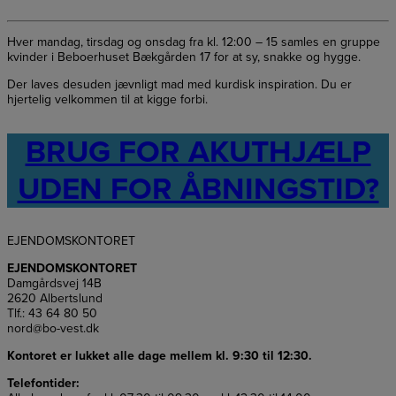
Hver mandag, tirsdag og onsdag fra kl. 12:00 – 15 samles en gruppe
kvinder i Beboerhuset Bækgården 17 for at sy, snakke og hygge.
Der laves desuden jævnligt mad med kurdisk inspiration. Du er
hjertelig velkommen til at kigge forbi.
BRUG FOR AKUTHJÆLP
UDEN FOR ÅBNINGSTID?
EJENDOMSKONTORET
EJENDOMSKONTORET
Damgårdsvej 14B
2620 Albertslund
Tlf.: 43 64 80 50
nord@bo-vest.dk
Kontoret er lukket alle dage mellem kl. 9:30 til 12:30.
Telefontider: