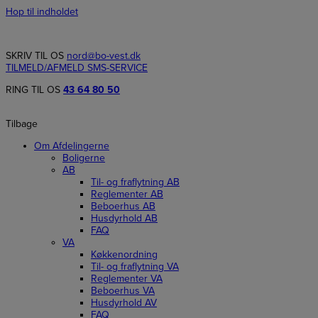
Hop til indholdet
SKRIV TIL OS
nord@bo-vest.dk
TILMELD/AFMELD SMS-SERVICE
RING TIL OS
43 64 80 50
Tilbage
Om Afdelingerne
Boligerne
AB
Til- og fraflytning AB
Reglementer AB
Beboerhus AB
Husdyrhold AB
FAQ
VA
Køkkenordning
Til- og fraflytning VA
Reglementer VA
Beboerhus VA
Husdyrhold AV
FAQ