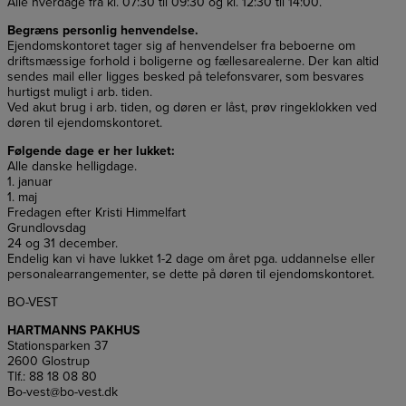
Alle hverdage fra kl. 07:30 til 09:30 og kl. 12:30 til 14:00.
Begræns personlig henvendelse.
Ejendomskontoret tager sig af henvendelser fra beboerne om
driftsmæssige forhold i boligerne og fællesarealerne. Der kan altid
sendes mail eller ligges besked på telefonsvarer, som besvares
hurtigst muligt i arb. tiden.
Ved akut brug i arb. tiden, og døren er låst, prøv ringeklokken ved
døren til ejendomskontoret.
Følgende dage er her lukket:
Alle danske helligdage.
1. januar
1. maj
Fredagen efter Kristi Himmelfart
Grundlovsdag
24 og 31 december.
Endelig kan vi have lukket 1-2 dage om året pga. uddannelse eller
personalearrangementer, se dette på døren til ejendomskontoret.
BO-VEST
HARTMANNS PAKHUS
Stationsparken 37
2600 Glostrup
Tlf.: 88 18 08 80
Bo-vest@bo-vest.dk