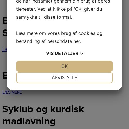
de har indsamlet gennem din brug af deres
tjenester. Ved at klikke på 'OK' giver du
samtykke til disse formål.
BEBOERHUSE &
SELSKABSLOKALER
Læs mere om vores brug af cookies og
behandling af persondata
her
.
LÆS MERE
VIS
DETALJER
JA
NEJ
OK
JA
NEJ
BLANKETTER & REGLER
NØDVENDIGE
PRÆFERENCER
AFVIS ALLE
JA
NEJ
JA
NEJ
LÆS MERE
MARKETING
STATISTIK
Syklub og kurdisk
madlavning