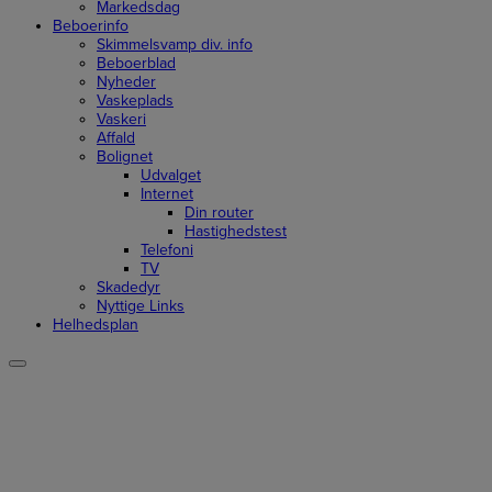
Markedsdag
Beboerinfo
Skimmelsvamp div. info
Beboerblad
Nyheder
Vaskeplads
Vaskeri
Affald
Bolignet
Udvalget
Internet
Din router
Hastighedstest
Telefoni
TV
Skadedyr
Nyttige Links
Helhedsplan