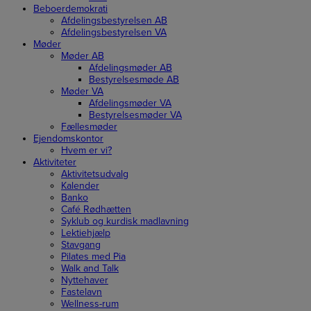
Beboerdemokrati
Afdelingsbestyrelsen AB
Afdelingsbestyrelsen VA
Møder
Møder AB
Afdelingsmøder AB
Bestyrelsesmøde AB
Møder VA
Afdelingsmøder VA
Bestyrelsesmøder VA
Fællesmøder
Ejendomskontor
Hvem er vi?
Aktiviteter
Aktivitetsudvalg
Kalender
Banko
Café Rødhætten
Syklub og kurdisk madlavning
Lektiehjælp
Stavgang
Pilates med Pia
Walk and Talk
Nyttehaver
Fastelavn
Wellness-rum