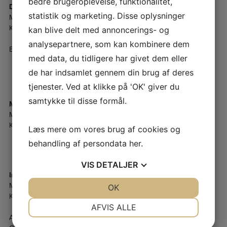
bedre brugeroplevelse, funktionalitet,
Davud Kücükkartal
statistik og marketing. Disse oplysninger
Medlem
Kildegården 5, 1. th
kan blive delt med annoncerings- og
analysepartnere, som kan kombinere dem
Byggeudvalg, ANA, økonomikontakt til ejendomsleder
med data, du tidligere har givet dem eller
de har indsamlet gennem din brug af deres
tjenester. Ved at klikke på 'OK' giver du
samtykke til disse formål.
Marianne Hansen
Medlem
Kærgården 8, st.
Læs mere om vores brug af cookies og
behandling af persondata
her
.
VIS
DETALJER
Inger Mundbjerg
Medlem
JA
NEJ
OK
JA
NEJ
Kærgården 11, st.
NØDVENDIGE
PRÆFERENCER
AFVIS ALLE
ABC Beskæftigelse, Byggeudvalg, Brugergruppe, AB
JA
NEJ
JA
NEJ