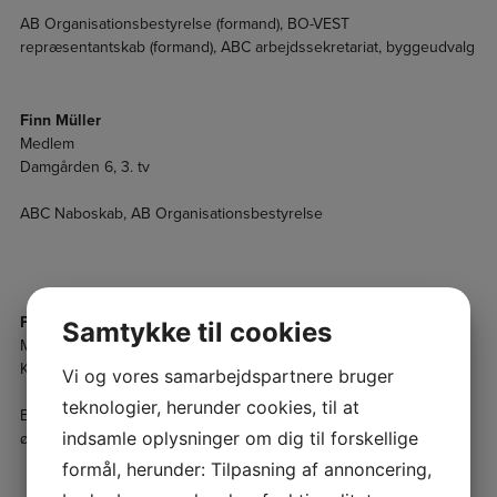
AB Organisationsbestyrelse (formand), BO-VEST
repræsentantskab (formand), ABC arbejdssekretariat, byggeudvalg
Finn Müller
Medlem
Damgården 6, 3. tv
ABC Naboskab, AB Organisationsbestyrelse
Per Mogensen
Samtykke til cookies
Medlem
Kildegården 14, st.
Vi og vores samarbejdspartnere bruger
teknologier, herunder cookies, til at
Byggeudvalg, Antenneforeningen af 1986, forretningsudvalg,
indsamle oplysninger om dig til forskellige
økonomikontakt til ejendomsleder, råderetsudvalg
formål, herunder: Tilpasning af annoncering,