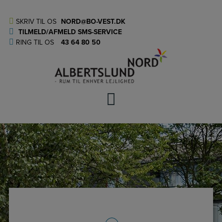
Hop
til
SKRIV TIL OS
NORD@BO-VEST.DK
indholdet
TILMELD/AFMELD SMS-SERVICE
RING TIL OS
43 64 80 50