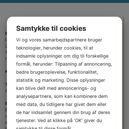
EJENDOMSKONTORET
Samtykke til cookies
EJENDOMSKONTORET
Vi og vores samarbejdspartnere bruger
Damgårdsvej 14B
2620 Albertslund
teknologier, herunder cookies, til at
Tlf.: 43 64 80 50
indsamle oplysninger om dig til forskellige
nord@bo-vest.dk
formål, herunder: Tilpasning af annoncering,
Kontoret er lukket alle dage mellem kl. 9:30 til 12:30.
bedre brugeroplevelse, funktionalitet,
statistik og marketing. Disse oplysninger
Telefontider:
kan blive delt med annoncerings- og
Alle hverdage fra kl. 07:30 til 09:30 og kl. 12:30 til 14:00.
analysepartnere, som kan kombinere dem
Begræns personlig henvendelse.
med data, du tidligere har givet dem eller
Ejendomskontoret tager sig af henvendelser fra beboerne om
de har indsamlet gennem din brug af deres
driftsmæssige forhold i boligerne og fællesarealerne. Der kan
tjenester. Ved at klikke på 'OK' giver du
altid sendes mail eller ligges besked på telefonsvarer, som
samtykke til disse formål.
besvares hurtigst muligt i arb. tiden.