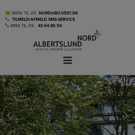
Hop
til
SKRIV TIL OS
NORD@BO-VEST.DK
indholdet
TILMELD/AFMELD SMS-SERVICE
RING TIL OS
43 64 80 50